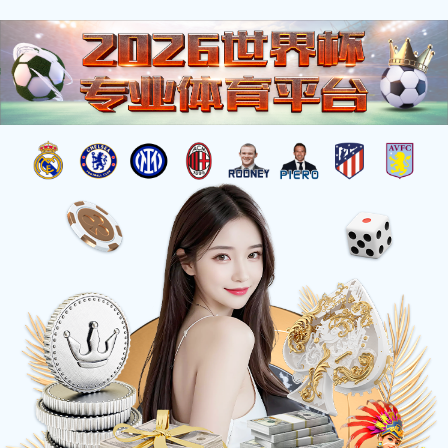
立即注册
乐动在线官网
官网 · 权
威体育数据平台
乐动在线官网 OFFICIAL WEBSITE
自2022年创立以来，
乐动在线官网
致力于为用户提供
包括NBA、英超、欧洲杯、LPL在内的热门赛事直播与
数据服务，广受用户信赖。
立即下载乐动在线官网APP